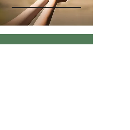
Depoimentos
"AMOGV: a voz coletiva
que defende o bem viver
na Granja Viana."
Revista Circuito