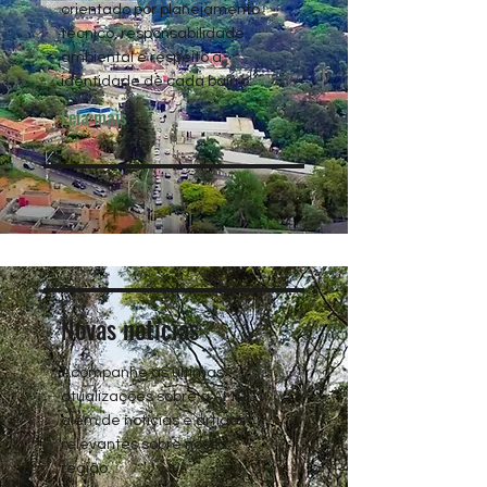
orientado por planejamento
técnico, responsabilidade
ambiental e respeito à
identidade de cada bairro.
Leia mais
Novas notícias
Acompanhe as últimas
atualizações sobre a AMOGV,
além de notícias e artigos
relevantes sobre nossa
região.