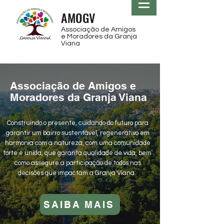
AMOGV
Associação de Amigos
e Moradores
da Granja
Viana
Associação de Amigos e
Moradores da Granja Viana
Construindo o presente, cuidando do futuro para
garantir um bairro sustentável, regenerativo em
harmonia com a natureza, com uma comunidade
forte e unida, que garanta qualidade de vida, bem
como assegure a participação de todos nas
decisões que impactam a Granja Viana.
SAIBA MAIS