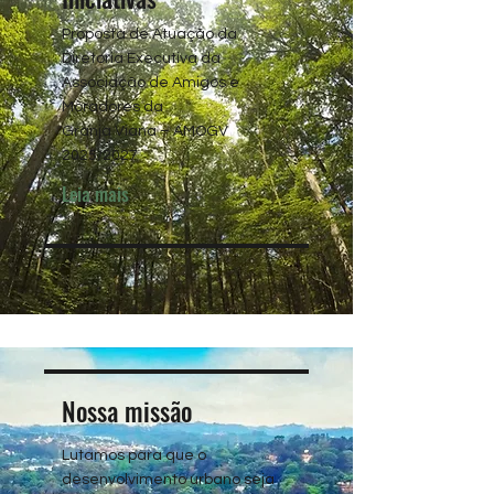
Proposta de Atuação da
Diretoria Executiva da
Associação de Amigos e
Moradores da
Granja Viana – AMOGV
2025/2027
Leia mais
Nossa missão
Lutamos para que o
desenvolvimento urbano seja