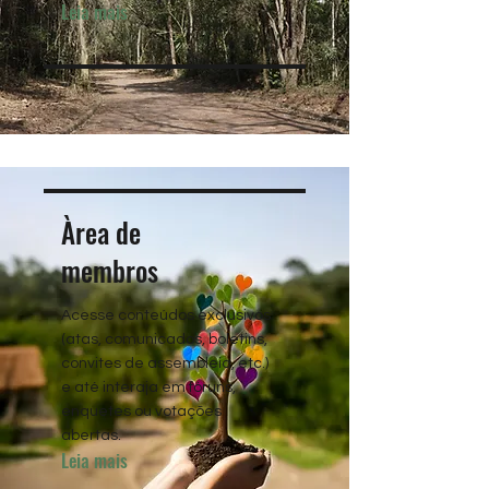
Leia mais
Àrea de
membros
Acesse conteúdos exclusivos
(atas, comunicados, boletins,
convites de assembleia, etc.)
e até interaja em fóruns,
enquetes ou votações
abertas.
Leia mais